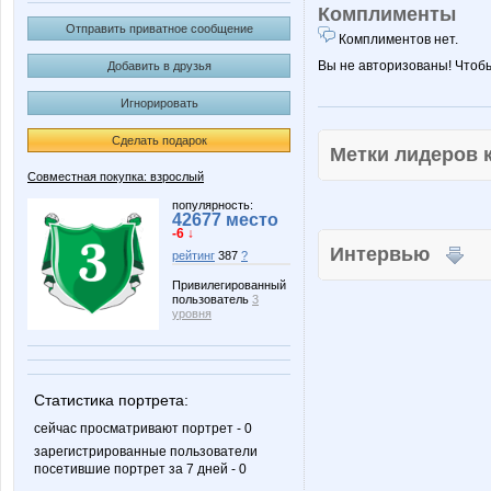
Комплименты
Отправить приватное сообщение
Комплиментов нет.
Вы не авторизованы! Чтоб
Добавить в друзья
Игнорировать
Сделать подарок
Метки лидеров
Совместная покупка: взрослый
популярность:
42677 место
-6 ↓
Интервью
рейтинг
387
?
Привилегированный
пользователь
3
уровня
Статистика портрета:
сейчас просматривают портрет - 0
зарегистрированные пользователи
посетившие портрет за 7 дней - 0